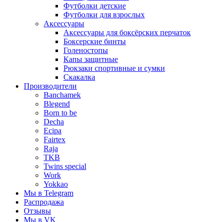
Футболки детские
Футболки для взрослых
Аксессуары
Аксессуары для боксёрских перчаток
Боксерские бинты
Голеностопы
Капы защитные
Рюкзаки спортивные и сумки
Скакалка
Производители
Banchamek
Blegend
Born to be
Decha
Ecipa
Fairtex
Raja
TKB
Twins special
Work
Yokkao
Мы в Telegram
Распродажа
Отзывы
Мы в VK