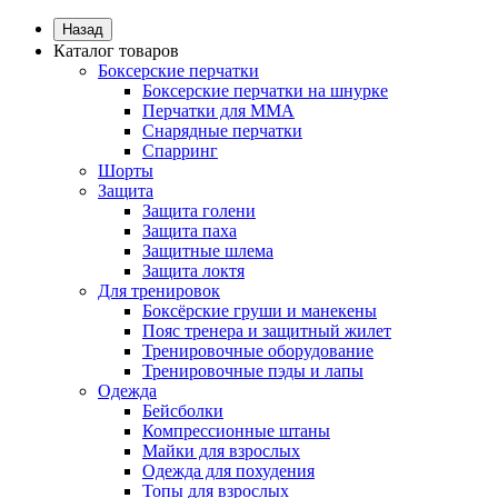
Назад
Каталог товаров
Боксерские перчатки
Боксерские перчатки на шнурке
Перчатки для ММА
Снарядные перчатки
Спарринг
Шорты
Защита
Защита голени
Защита паха
Защитные шлема
Защита локтя
Для тренировок
Боксёрские груши и манекены
Пояс тренера и защитный жилет
Тренировочные оборудование
Тренировочные пэды и лапы
Одежда
Бейсболки
Компрессионные штаны
Майки для взрослых
Одежда для похудения
Топы для взрослых