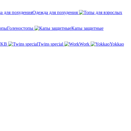
Одежда для похудения
Голеностопы
Капы защитные
TKB
Twins special
Work
Yokkao