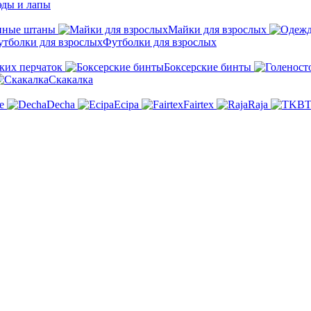
эды и лапы
нные штаны
Майки для взрослых
Футболки для взрослых
ких перчаток
Боксерские бинты
Скакалка
e
Decha
Ecipa
Fairtex
Raja