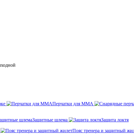
выходной
рке
Перчатки для ММА
Защитные шлема
Защита локтя
Пояс тренера и защитный жи