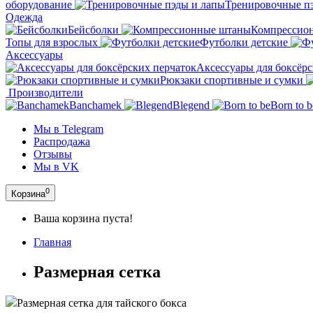
оборудование
Тренировочные п
Одежда
Бейсболки
Компрессио
Топы для взрослых
Футболки детские
Аксессуары
Аксессуары для боксёрс
Рюкзаки спортивные и сумки
Производители
Banchamek
Blegend
Born to b
Мы в Telegram
Распродажа
Отзывы
Мы в VK
0
Корзина
Ваша корзина пуста!
Главная
Размерная сетка
Размерная сетка для тайского бокса