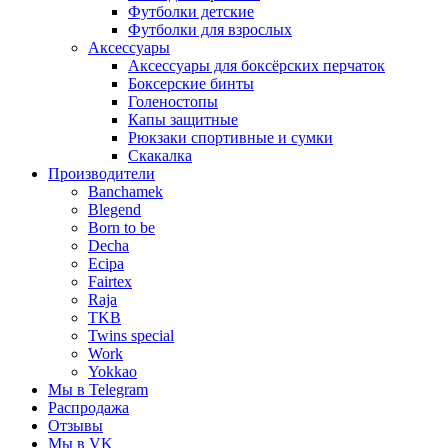
Футболки детские
Футболки для взрослых
Аксессуары
Аксессуары для боксёрских перчаток
Боксерские бинты
Голеностопы
Капы защитные
Рюкзаки спортивные и сумки
Скакалка
Производители
Banchamek
Blegend
Born to be
Decha
Ecipa
Fairtex
Raja
TKB
Twins special
Work
Yokkao
Мы в Telegram
Распродажа
Отзывы
Мы в VK