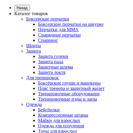
Назад
Каталог товаров
Боксерские перчатки
Боксерские перчатки на шнурке
Перчатки для ММА
Снарядные перчатки
Спарринг
Шорты
Защита
Защита голени
Защита паха
Защитные шлема
Защита локтя
Для тренировок
Боксёрские груши и манекены
Пояс тренера и защитный жилет
Тренировочные оборудование
Тренировочные пэды и лапы
Одежда
Бейсболки
Компрессионные штаны
Майки для взрослых
Одежда для похудения
Топы для взрослых