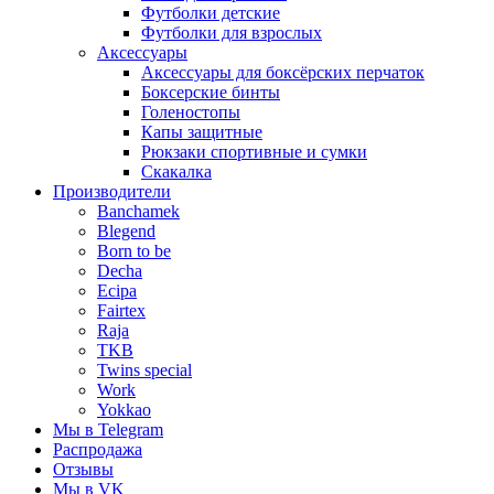
Футболки детские
Футболки для взрослых
Аксессуары
Аксессуары для боксёрских перчаток
Боксерские бинты
Голеностопы
Капы защитные
Рюкзаки спортивные и сумки
Скакалка
Производители
Banchamek
Blegend
Born to be
Decha
Ecipa
Fairtex
Raja
TKB
Twins special
Work
Yokkao
Мы в Telegram
Распродажа
Отзывы
Мы в VK