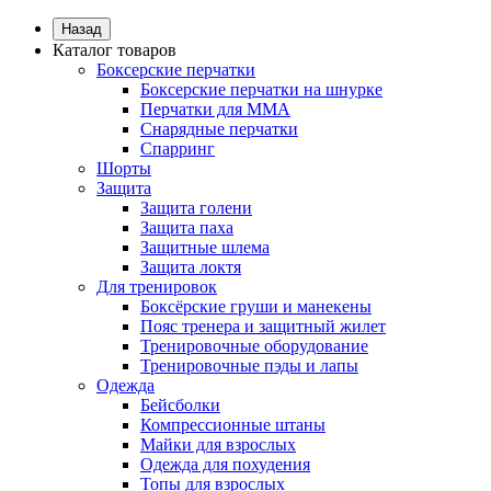
Назад
Каталог товаров
Боксерские перчатки
Боксерские перчатки на шнурке
Перчатки для ММА
Снарядные перчатки
Спарринг
Шорты
Защита
Защита голени
Защита паха
Защитные шлема
Защита локтя
Для тренировок
Боксёрские груши и манекены
Пояс тренера и защитный жилет
Тренировочные оборудование
Тренировочные пэды и лапы
Одежда
Бейсболки
Компрессионные штаны
Майки для взрослых
Одежда для похудения
Топы для взрослых