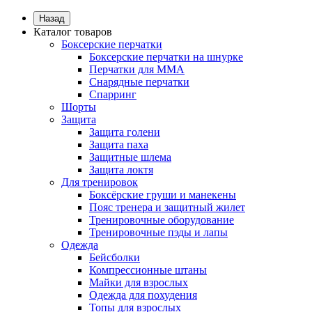
Назад
Каталог товаров
Боксерские перчатки
Боксерские перчатки на шнурке
Перчатки для ММА
Снарядные перчатки
Спарринг
Шорты
Защита
Защита голени
Защита паха
Защитные шлема
Защита локтя
Для тренировок
Боксёрские груши и манекены
Пояс тренера и защитный жилет
Тренировочные оборудование
Тренировочные пэды и лапы
Одежда
Бейсболки
Компрессионные штаны
Майки для взрослых
Одежда для похудения
Топы для взрослых