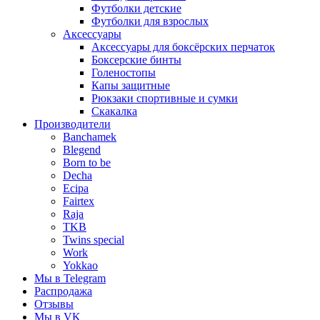
Футболки детские
Футболки для взрослых
Аксессуары
Аксессуары для боксёрских перчаток
Боксерские бинты
Голеностопы
Капы защитные
Рюкзаки спортивные и сумки
Скакалка
Производители
Banchamek
Blegend
Born to be
Decha
Ecipa
Fairtex
Raja
TKB
Twins special
Work
Yokkao
Мы в Telegram
Распродажа
Отзывы
Мы в VK