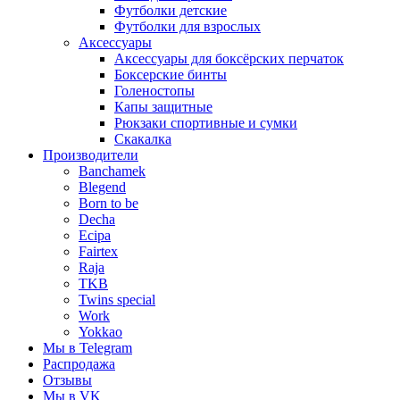
Футболки детские
Футболки для взрослых
Аксессуары
Аксессуары для боксёрских перчаток
Боксерские бинты
Голеностопы
Капы защитные
Рюкзаки спортивные и сумки
Скакалка
Производители
Banchamek
Blegend
Born to be
Decha
Ecipa
Fairtex
Raja
TKB
Twins special
Work
Yokkao
Мы в Telegram
Распродажа
Отзывы
Мы в VK