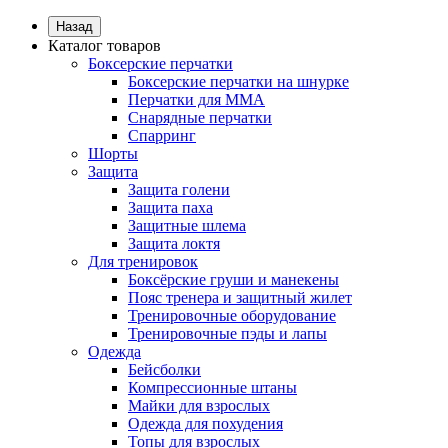
Назад
Каталог товаров
Боксерские перчатки
Боксерские перчатки на шнурке
Перчатки для ММА
Снарядные перчатки
Спарринг
Шорты
Защита
Защита голени
Защита паха
Защитные шлема
Защита локтя
Для тренировок
Боксёрские груши и манекены
Пояс тренера и защитный жилет
Тренировочные оборудование
Тренировочные пэды и лапы
Одежда
Бейсболки
Компрессионные штаны
Майки для взрослых
Одежда для похудения
Топы для взрослых