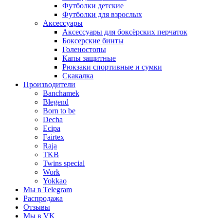
Футболки детские
Футболки для взрослых
Аксессуары
Аксессуары для боксёрских перчаток
Боксерские бинты
Голеностопы
Капы защитные
Рюкзаки спортивные и сумки
Скакалка
Производители
Banchamek
Blegend
Born to be
Decha
Ecipa
Fairtex
Raja
TKB
Twins special
Work
Yokkao
Мы в Telegram
Распродажа
Отзывы
Мы в VK