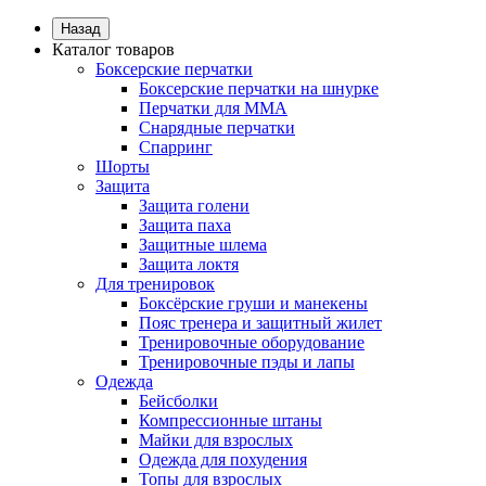
Назад
Каталог товаров
Боксерские перчатки
Боксерские перчатки на шнурке
Перчатки для ММА
Снарядные перчатки
Спарринг
Шорты
Защита
Защита голени
Защита паха
Защитные шлема
Защита локтя
Для тренировок
Боксёрские груши и манекены
Пояс тренера и защитный жилет
Тренировочные оборудование
Тренировочные пэды и лапы
Одежда
Бейсболки
Компрессионные штаны
Майки для взрослых
Одежда для похудения
Топы для взрослых