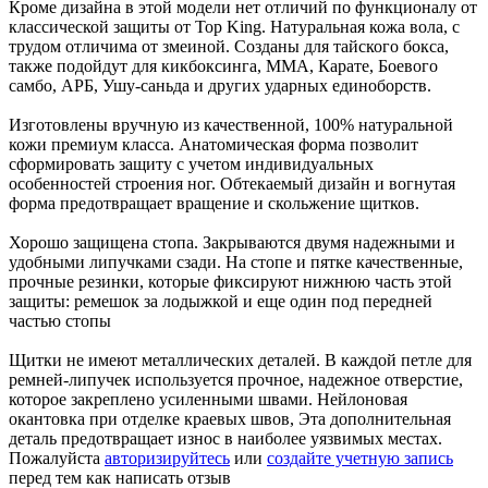
Кроме дизайна в этой модели нет отличий по функционалу от
классической защиты от Top King. Натуральная кожа вола, с
трудом отличима от змеиной. Созданы для тайского бокса,
также подойдут для кикбоксинга, ММА, Карате, Боевого
самбо, АРБ, Ушу-саньда и других ударных единоборств.
Изготовлены вручную из качественной, 100% натуральной
кожи премиум класса. Анатомическая форма позволит
сформировать защиту с учетом индивидуальных
особенностей строения ног. Обтекаемый дизайн и вогнутая
форма предотвращает вращение и скольжение щитков.
Хорошо защищена стопа. Закрываются двумя надежными и
удобными липучками сзади. На стопе и пятке качественные,
прочные резинки, которые фиксируют нижнюю часть этой
защиты: ремешок за лодыжкой и еще один под передней
частью стопы
Щитки не имеют металлических деталей. В каждой петле для
ремней-липучек используется прочное, надежное отверстие,
которое закреплено усиленными швами. Нейлоновая
окантовка при отделке краевых швов, Эта дополнительная
деталь предотвращает износ в наиболее уязвимых местах.
Пожалуйста
авторизируйтесь
или
создайте учетную запись
перед тем как написать отзыв