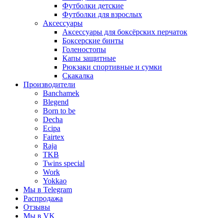
Футболки детские
Футболки для взрослых
Аксессуары
Аксессуары для боксёрских перчаток
Боксерские бинты
Голеностопы
Капы защитные
Рюкзаки спортивные и сумки
Скакалка
Производители
Banchamek
Blegend
Born to be
Decha
Ecipa
Fairtex
Raja
TKB
Twins special
Work
Yokkao
Мы в Telegram
Распродажа
Отзывы
Мы в VK