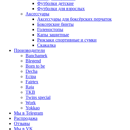
Футболки детские
Футболки для взрослых
Аксессуары
Аксессуары для боксёрских перчаток
Боксерские бинты
Голеностопы
Капы защитные
Рюкзаки спортивные и сумки
Скакалка
Производители
Banchamek
Blegend
Born to be
Decha
Ecipa
Fairtex
Raja
TKB
Twins special
Work
Yokkao
Мы в Telegram
Распродажа
Отзывы
Мы в VK