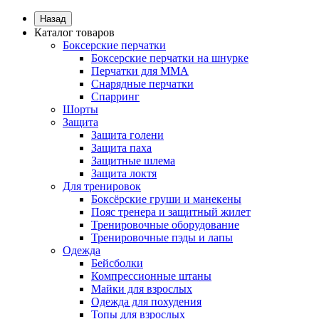
Назад
Каталог товаров
Боксерские перчатки
Боксерские перчатки на шнурке
Перчатки для ММА
Снарядные перчатки
Спарринг
Шорты
Защита
Защита голени
Защита паха
Защитные шлема
Защита локтя
Для тренировок
Боксёрские груши и манекены
Пояс тренера и защитный жилет
Тренировочные оборудование
Тренировочные пэды и лапы
Одежда
Бейсболки
Компрессионные штаны
Майки для взрослых
Одежда для похудения
Топы для взрослых