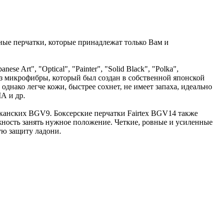
ные перчатки, которые принадлежат только Вам и
e Art", "Optical", "Painter", "Solid Black", "Polka",
 из микрофибры, который был создан в собственной японской
однако легче кожи, быстрее сохнет, не имеет запаха, идеально
МА и др.
канских BGV9. Боксерские перчатки Fairtex BGV14 также
ность занять нужное положение. Четкие, ровные и усиленные
ую защиту ладони.