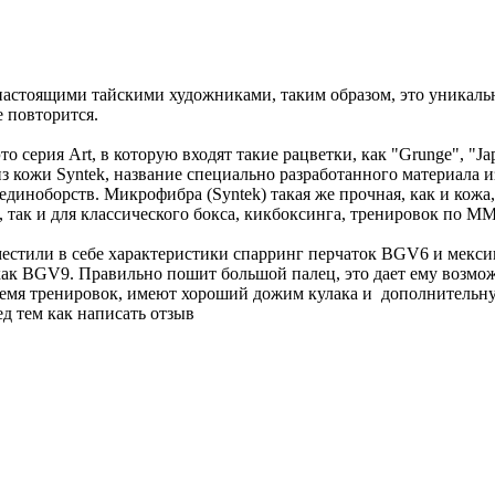
настоящими тайскими художниками, таким образом, это уникаль
е повторится.
ерия Art, в которую входят такие рацветки, как "Grunge", "Japanes
 из кожи Syntek, название специально разработанного материала
диноборств. Микрофибра (Syntek) такая же прочная, как и кожа, 
, так и для классического бокса, кикбоксинга, тренировок по М
естили в себе характеристики спарринг перчаток BGV6 и мекси
ак BGV9. Правильно пошит большой палец, это дает ему возмож
время тренировок, имеют хороший дожим кулака и дополнительн
д тем как написать отзыв