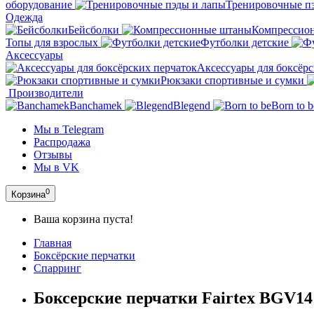
оборудование
Тренировочные п
Одежда
Бейсболки
Компрессио
Топы для взрослых
Футболки детские
Аксессуары
Аксессуары для боксёрс
Рюкзаки спортивные и сумки
Производители
Banchamek
Blegend
Born to b
Мы в Telegram
Распродажа
Отзывы
Мы в VK
0
Корзина
Ваша корзина пуста!
Главная
Боксёрские перчатки
Спарринг
Боксерские перчатки Fairtex BGV14 l