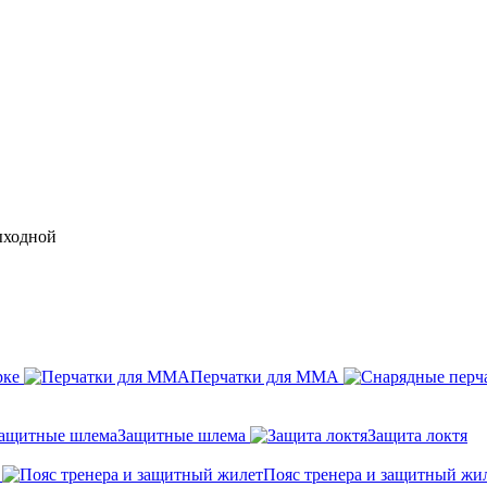
выходной
рке
Перчатки для ММА
Защитные шлема
Защита локтя
Пояс тренера и защитный жи