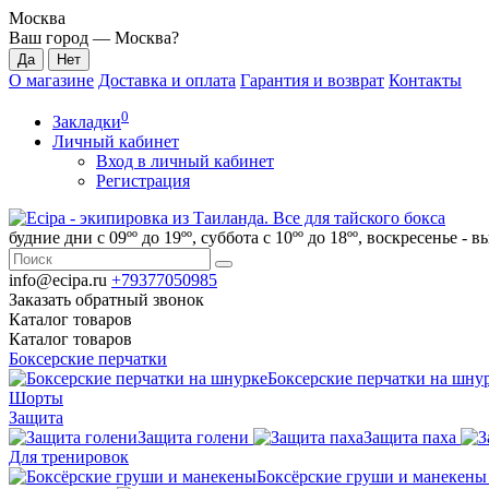
Москва
Ваш город —
Москва
?
О магазине
Доставка и оплата
Гарантия и возврат
Контакты
0
Закладки
Личный кабинет
Вход в личный кабинет
Регистрация
будние дни с 09ºº до 19ºº, суббота с 10ºº до 18ºº, воскресенье - 
info@ecipa.ru
+79377050985
Заказать обратный звонок
Каталог
товаров
Каталог
товаров
Боксерские перчатки
Боксерские перчатки на шну
Шорты
Защита
Защита голени
Защита паха
Для тренировок
Боксёрские груши и манекены