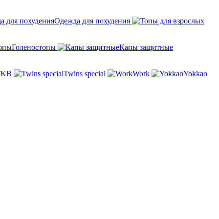
Одежда для похудения
Голеностопы
Капы защитные
TKB
Twins special
Work
Yokkao