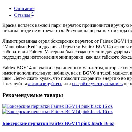
Описание
0
Отзывы
Краска-всплеск каждой пары перчаток производится вручную 
никогда нигде не встречаются. Рисунок на перчатках никогда н
Лимитированная серия боксерских перчаток от Fairtex BGV14 это с
"Minimalism Red" и другие... Перчатки Fairtex BGV14 сделаны
лаборатории Fairtex. Материал был создан именно для ударных е
подходит для изготовления экипировки, как для тайского бокса
Fairtex BGV14 перчатки с удлиненным манжетом, которые совм
имеют дополнительную набивку, как и BGV6 и такой манжет, к
швы. Легко сжать кулак, что позволит сохранить энергию во 
Пожалуйста
авторизируйтесь
или
создайте учетную запись
пере
Рекомендуемые товары
Боксерские перчатки Fairtex BGV14 pink-black 16 oz