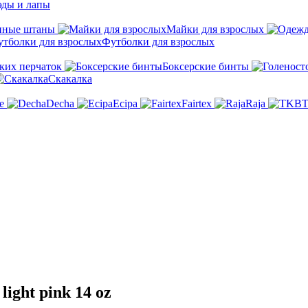
эды и лапы
нные штаны
Майки для взрослых
Футболки для взрослых
ких перчаток
Боксерские бинты
Скакалка
e
Decha
Ecipa
Fairtex
Raja
ight pink 14 oz